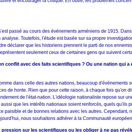
ivre et encourager la critique. En outre, les problèmes concernan
 s'est passé au cours des événements arméniens de 1915. Dans so
analyse. Toutefois, l'étude est basée sur sa propre investigatio
tendre déclarer que les historiens prennent le parti de nos ennem
ts représentent seulement ceux de certaines gens qui suivent cert
r en conflit avec des faits scientifiques ? Ou une nation qui 
, comme dans celle des autres nations, beaucoup d'événements s
de honte. Rien que pour cette raison, à chaque fois qu'on dit qu
ondement de l'état-nation. L'idéologie nationaliste repose sur 
 aussi que les intérêts nationaux soient renforcés, quels qu'ils 
nce paisible et de bonnes relations avec les autres. Cependant,
 aujourd'hui, nous souhaitons adhérer à la Communauté europée
ression sur les scientifiques ou les obliger à ne pas révéle