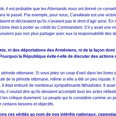
é, il est probable que les Allemands nous ont donné ce conseil
ans le passé. Par exemple, pour nous, Canakkale est une victoir
ent et déclaraient qu'ils n'avaient pas le droit d'agir ainsi. E
e était à porter au crédit du Commandant. S'il y avait une vic
e voulons pas non plus partager avec eux la responsabilité des
mis, ni des déportations des Arméniens, ni de la façon don
urquoi la République évite-t-elle de discuter des actions n
 période ottomane. Si vous jetez un coup d'oeil dans les livres d
uté de la période ottomane, même si elle a été un peu injuste. I
en. Il était entouré de nombreux sympathisants Ittihadistes. Il avai
, il voulait dire qu'ils devaient accomplir tous les actes néfaste
 et les critique durement. Le peuple qui le considère comme un p
r certains besoins et objectifs.
s ces vérités au nom de nos intérêts nationaux, cependant le