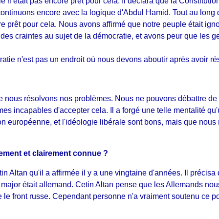
e n'était pas encore prêt pour cela. Il déclara que la Constitutio
ntinuons encore avec la logique d'Abdul Hamid. Tout au long 
e prêt pour cela. Nous avons affirmé que notre peuple était ig
es craintes au sujet de la démocratie, et avons peur que les ge
e n'est pas un endroit où nous devons aboutir après avoir ré
e nous résolvons nos problèmes. Nous ne pouvons débattre de 
incapables d'accepter cela. Il a forgé une telle mentalité qu'
on européenne, et l'idéologie libérale sont bons, mais que no
lement et clairement connue ?
n Altan qu'il a affirmée il y a une vingtaine d'années. Il précis
 major était allemand. Cetin Altan pense que les Allemands nou
le front russe. Cependant personne n'a vraiment soutenu ce po