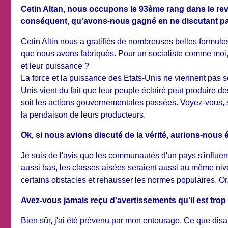
Cetin Altan, nous occupons le 93ème rang dans le re
conséquent, qu'avons-nous gagné en ne discutant pas
Cetin Altin nous a gratifiés de nombreuses belles formule
que nous avons fabriqués. Pour un socialiste comme moi, i
et leur puissance ?
La force et la puissance des Etats-Unis ne viennent pas s
Unis vient du fait que leur peuple éclairé peut produire de
soit les actions gouvernementales passées. Voyez-vous, si
la pendaison de leurs producteurs.
Ok, si nous avions discuté de la vérité, aurions-nous 
Je suis de l'avis que les communautés d'un pays s'influence
aussi bas, les classes aisées seraient aussi au même nive
certains obstacles et rehausser les normes populaires. O
Avez-vous jamais reçu d'avertissements qu'il est trop t
Bien sûr, j'ai été prévenu par mon entourage. Ce que disai