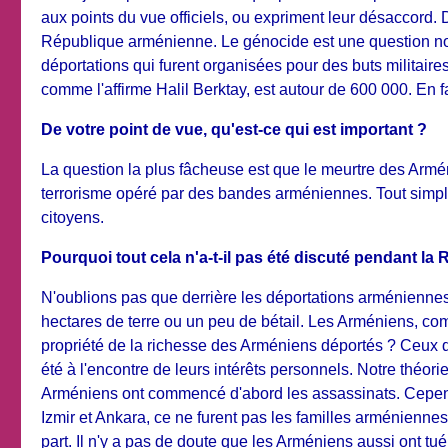
aux points du vue officiels, ou expriment leur désaccord.
République arménienne. Le génocide est une question no
déportations qui furent organisées pour des buts militair
comme l'affirme Halil Berktay, est autour de 600 000. En fai
De votre point de vue, qu'est-ce qui est important ?
La question la plus fâcheuse est que le meurtre des Armé
terrorisme opéré par des bandes arméniennes. Tout simple
citoyens.
Pourquoi tout cela n'a-t-il pas été discuté pendant la
N'oublions pas que derrière les déportations arméniennes
hectares de terre ou un peu de bétail. Les Arméniens, co
propriété de la richesse des Arméniens déportés ? Ceux q
été à l'encontre de leurs intérêts personnels. Notre théo
Arméniens ont commencé d'abord les assassinats. Cependan
Izmir et Ankara, ce ne furent pas les familles arménienne
part. Il n'y a pas de doute que les Arméniens aussi ont tué