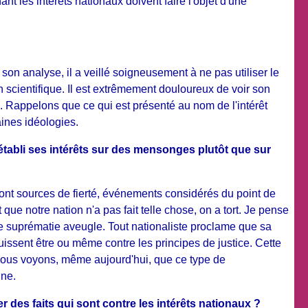
t les intérêts nationaux doivent faire l'objet d'une
n analyse, il a veillé soigneusement à ne pas utiliser le
n scientifique. Il est extrêmement douloureux de voir son
is. Rappelons que ce qui est présenté au nom de l'intérêt
aines idéologies.
a établi ses intérêts sur des mensonges plutôt que sur
ont sources de fierté, événements considérés du point de
e notre nation n'a pas fait telle chose, on a tort. Je pense
une suprématie aveugle. Tout nationaliste proclame que sa
puissent être ou même contre les principes de justice. Cette
 nous voyons, même aujourd'hui, que ce type de
nne.
r des faits qui sont contre les intérêts nationaux ?