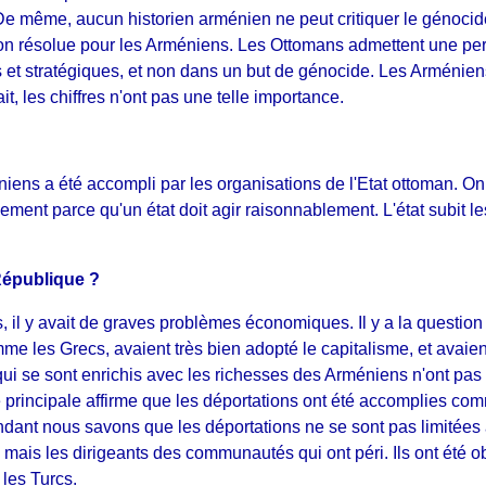
 De même, aucun historien arménien ne peut critiquer le génocid
n résolue pour les Arméniens. Les Ottomans admettent une pe
es et stratégiques, et non dans un but de génocide. Les Arménie
t, les chiffres n'ont pas une telle importance.
niens a été accompli par les organisations de l'Etat ottoman. O
ment parce qu'un état doit agir raisonnablement. L'état subit 
 République ?
, il y avait de graves problèmes économiques. Il y a la questio
mme les Grecs, avaient très bien adopté le capitalisme, et avai
ui se sont enrichis avec les richesses des Arméniens n'ont pas 
rie principale affirme que les déportations ont été accomplies 
t nous savons que les déportations ne se sont pas limitées au 
s mais les dirigeants des communautés qui ont péri. Ils ont été 
 les Turcs.