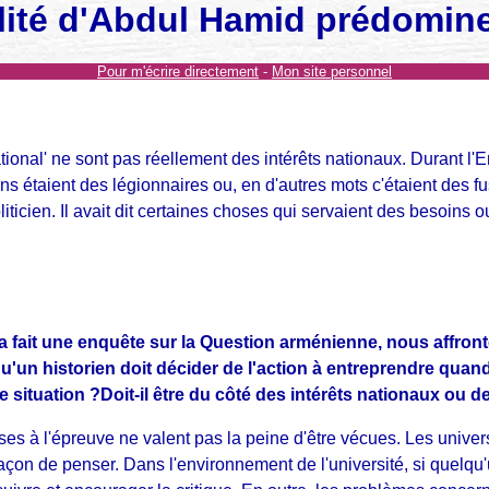
lité d'Abdul Hamid prédomine
Pour m'écrire directement
-
Mon site personnel
ional' ne sont pas réellement des intérêts nationaux. Durant l'E
ens étaient des légionnaires ou, en d'autres mots c'étaient des 
ticien. Il avait dit certaines choses qui servaient des besoins o
qui a fait une enquête sur la Question arménienne, nous aff
u'un historien doit décider de l'action à entreprendre quand
te situation ?Doit-il être du côté des intérêts nationaux ou 
es à l'épreuve ne valent pas la peine d'être vécues. Les univers
açon de penser. Dans l'environnement de l'université, si quelq