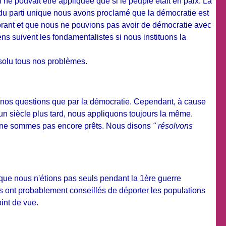
n ne pouvait être appliquée que si le peuple était en paix. La
du parti unique nous avons proclamé que la démocratie est
norant et que nous ne pouvions pas avoir de démocratie avec
ns suivent les fondamentalistes si nous instituons la
solu tous nos problèmes.
nos questions que par la démocratie. Cependant, à cause
un siècle plus tard, nous appliquons toujours la même.
us ne sommes pas encore prêts. Nous disons
" résolvons
a que nous n'étions pas seuls pendant la 1ère guerre
s ont probablement conseillés de déporter les populations
int de vue.