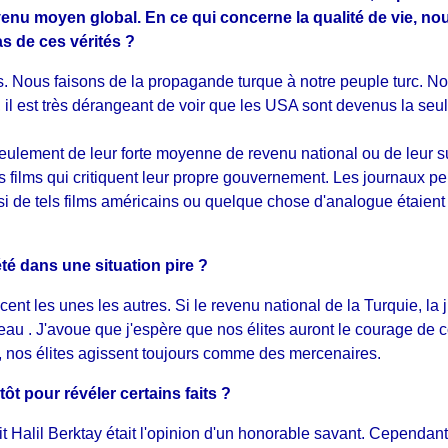
venu moyen global. En ce qui concerne la qualité de vie, 
 de ces vérités ?
s. Nous faisons de la propagande turque à notre peuple turc. No
l est très dérangeant de voir que les USA sont devenus la seule 
eulement de leur forte moyenne de revenu national ou de leur su
s films qui critiquent leur propre gouvernement. Les journaux peu
 de tels films américains ou quelque chose d'analogue étaient pr
été dans une situation pire ?
nt les unes les autres. Si le revenu national de la Turquie, la j
au . J'avoue que j'espère que nos élites auront le courage de co
r, nos élites agissent toujours comme des mercenaires.
ôt pour révéler certains faits ?
t Halil Berktay était l'opinion d'un honorable savant. Cependant,