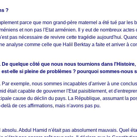
ns ?
Simplement parce que mon grand-père maternel a été tué par les 
méniens et non pas l'Etat arménien. Il y eut de nombreux actes 
'est pas nécessaire de revivre cette tragédie aujourd'hui. Quan
 une analyse comme celle que Halil Berktay a faite et arriver à c
. De quelque côté que nous nous tournions dans l'Histoir
 est-elle si pleine de problèmes ? pourquoi sommes-nous si r
Par exemple, nous sommes incapables d'arriver à une conclusion
id était capable de gouverner l'Etat paisiblement, et d'entrepr
principale cause du déclin du pays. La République, assumant la p
-delà de ces affirmations, mais n'avons pas pu.
mal absolu. Abdul Hamid n'était pas absolument mauvais. Quel éta