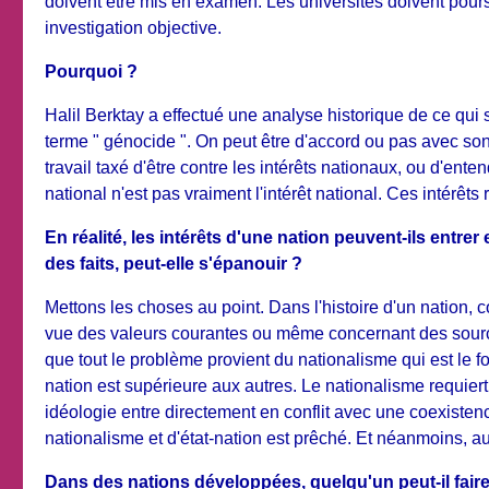
doivent être mis en examen. Les universités doivent poursu
investigation objective.
Pourquoi ?
Halil Berktay a effectué une analyse historique de ce qui
terme " génocide ". On peut être d'accord ou pas avec son 
travail taxé d'être contre les intérêts nationaux, ou d'en
national n'est pas vraiment l'intérêt national. Ces intérê
En réalité, les intérêts d'une nation peuvent-ils entre
des faits, peut-elle s'épanouir ?
Mettons les choses au point. Dans l'histoire d'un nation
vue des valeurs courantes ou même concernant des sources 
que tout le problème provient du nationalisme qui est le f
nation est supérieure aux autres. Le nationalisme requiert
idéologie entre directement en conflit avec une coexiste
nationalisme et d'état-nation est prêché. Et néanmoins,
Dans des nations développées, quelqu'un peut-il faire p