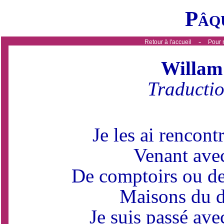
Pâq
-
Retour à l'accueil
Pour 
Willam 
Traductio
Je les ai rencont
Venant avec
De comptoirs ou de
Maisons du d
Je suis passé av