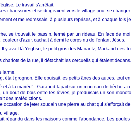
glise. Le travail s'arrêtait.
ses chaussures et se dirigeaient vers le village pour se changer.
pidement et me redressais, à plusieurs reprises, et à chaque fois
he, se trouvait le bassin, fermé par un rideau. En face de moi, 
 couleur d'azur, cachait à demi le corps nu de l'enfant Jésus.
 Il y avait là Yeghso, le petit gros des Manantz, Markarid des To
 chariots de la rue, il détachait les cercueils qui étaient dedans. 
e larme.
était grognon. Elle épuisait les petits ânes des autres, tout en
ié et à la mariée" . Garabed tapait sur un morceau de bêche acc
, un bout de bois entre les lèvres, je produisais un son monot
ait des malédictions.
 occasion de jeter soudain une pierre au chat qui s'efforçait de s
u village.
it répandu dans les maisons comme l'abondance. Les poules s'é