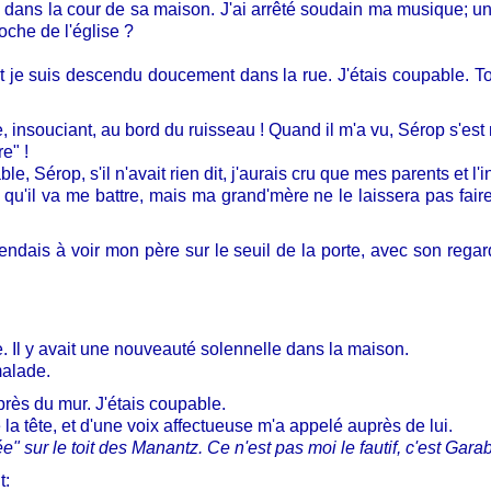
dans la cour de sa maison. J'ai arrêté soudain ma musique; un 
oche de l'église ?
t je suis descendu doucement dans la rue. J'étais coupable. Tout
oue, insouciant, au bord du ruisseau ! Quand il m'a vu, Sérop s'es
e" !
able, Sérop, s'il n'avait rien dit, j'aurais cru que mes parents et 
u'il va me battre, mais ma grand'mère ne le laissera pas faire, 
ttendais à voir mon père sur le seuil de la porte, avec son r
e. Il y avait une nouveauté solennelle dans la maison.
malade.
 près du mur. J'étais coupable.
 la tête, et d'une voix affectueuse m'a appelé auprès de lui.
e" sur le toit des Manantz. Ce n'est pas moi le fautif, c'est Gara
t: