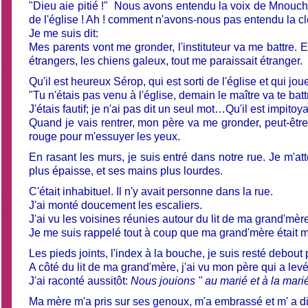
"Dieu aie pitié !" Nous avons entendu la voix de Mnouch 
de l'église ! Ah ! comment n'avons-nous pas entendu la cl
Je me suis dit:
Mes parents vont me gronder, l'instituteur va me battre. E
étrangers, les chiens galeux, tout me paraissait étranger.
Qu'il est heureux Sérop, qui est sorti de l'église et qui j
"Tu n'étais pas venu à l'église, demain le maître va te battr
J'étais fautif; je n'ai pas dit un seul mot…Qu'il est impitoy
Quand je vais rentrer, mon père va me gronder, peut-être q
rouge pour m'essuyer les yeux.
En rasant les murs, je suis entré dans notre rue. Je m'a
plus épaisse, et ses mains plus lourdes.
C'était inhabituel. Il n'y avait personne dans la rue.
J'ai monté doucement les escaliers.
J'ai vu les voisines réunies autour du lit de ma grand'mèr
Je me suis rappelé tout à coup que ma grand'mère était 
Les pieds joints, l'index à la bouche, je suis resté debout
A côté du lit de ma grand'mère, j'ai vu mon père qui a levé
J'ai raconté aussitôt:
Nous jouions " au marié et à la marié
Ma mère m'a pris sur ses genoux, m'a embrassé et m' a di