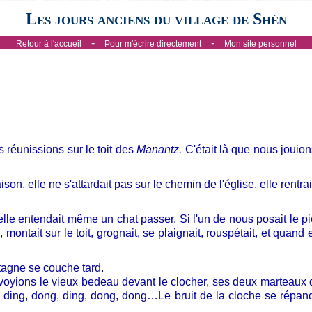
Les jours anciens du village de Shén
-
-
Retour à l'accueil
Pour m'écrire directement
Mon site personnel
 réunissions sur le toit des
Manantz.
C'était là que nous jouio
on, elle ne s'attardait pas sur le chemin de l'église, elle rentra
lle entendait même un chat passer. Si l'un de nous posait le pie
ntait sur le toit, grognait, se plaignait, rouspétait, et quand ell
ntagne se couche tard.
voyions le vieux bedeau devant le clocher, ses deux marteaux d
e: ding, dong, ding, dong, dong…Le bruit de la cloche se répan