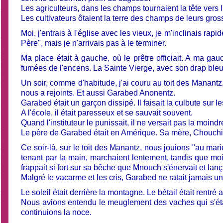
Les agriculteurs, dans les champs tournaient la tête vers l'é
Les cultivateurs ôtaient la terre des champs de leurs gros
Moi, j'entrais à l'église avec les vieux, je m'inclinais ra
Père", mais je n'arrivais pas à le terminer.
Ma place était à gauche, où le prêtre officiait. A ma gauc
fumées de l'encens. La Sainte Vierge, avec son drap bleu,
Un soir, comme d'habitude, j'ai couru au toit des Manantz.
nous a rejoints. Et aussi Garabed Anonentz.
Garabed était un garçon dissipé. Il faisait la culbute sur les
A l'école, il était paresseux et se sauvait souvent.
Quand l'instituteur le punissait, il ne versait pas la moindr
Le père de Garabed était en Amérique. Sa mère, Chouchig, 
Ce soir-là, sur le toit des Manantz, nous jouions "au mar
tenant par la main, marchaient lentement, tandis que moi
frappait si fort sur sa bêche que Mnouch s'énervait et lanç
Malgré le vacarme et les cris, Garabed ne ratait jamais une
Le soleil était derrière la montagne. Le bétail était rentré a
Nous avions entendu le meuglement des vaches qui s'éta
continuions la noce.