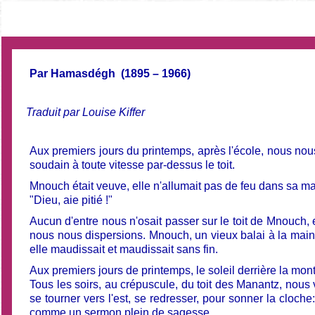
Par Hamasdégh (1895 – 1966)
Traduit par Louise Kiffer
Aux premiers jours du printemps, après l'école, nous nous
soudain à toute vitesse par-dessus le toit.
Mnouch était veuve, elle n'allumait pas de feu dans sa mais
"Dieu, aie pitié !"
Aucun d'entre nous n'osait passer sur le toit de Mnouch, e
nous nous dispersions. Mnouch, un vieux balai à la main, mo
elle maudissait et maudissait sans fin.
Aux premiers jours de printemps, le soleil derrière la mo
Tous les soirs, au crépuscule, du toit des Manantz, nous 
se tourner vers l'est, se redresser, pour sonner la cloch
comme un sermon plein de sagesse.